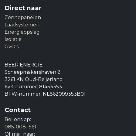
Direct naar
Zonnepanelen
Laadsystemen
Energieopslag
Isolatie
GvO's
BEER ENERGIE
Scheepmakershaven 2
3261 KN Oud-Beijerland
KvK-nummer: 81453353
BTW-nummer: NL862099353B01
Contact
Bel ons op:
085-008 1561
Of mail naar: