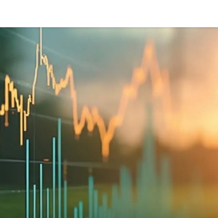
FlexPowerBox
Producten
Energy Hubs
Klantenser