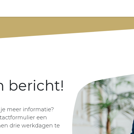
FlexPowerBox
Producten
Energy Hubs
Klantenser
 bericht!
 je meer informatie?
tactformulier een
nnen drie werkdagen te