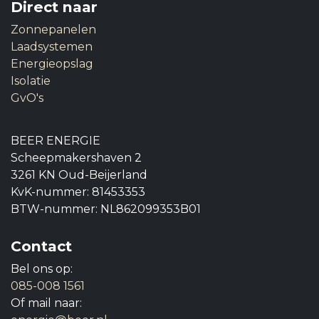
Direct naar
Zonnepanelen
Laadsystemen
Energieopslag
Isolatie
GvO's
BEER ENERGIE
Scheepmakershaven 2
3261 KN Oud-Beijerland
KvK-nummer: 81453353
BTW-nummer: NL862099353B01
Contact
Bel ons op:
085-008 1561
Of mail naar: