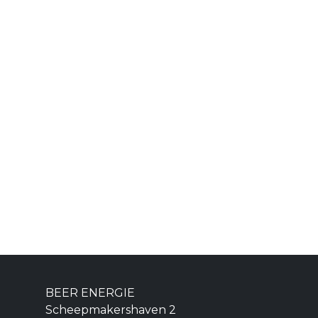
BEER ENERGIE
Scheepmakershaven 2