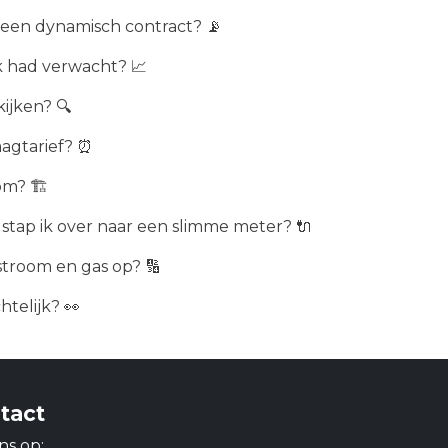
 een dynamisch contract? 📡
k had verwacht? 📈
kijken? 🔍
aagtarief? ⏰
m? 🏗️
stap ik over naar een slimme meter? 🔌
troom en gas op? 🔢
chtelijk? 👀
tact
ns op: