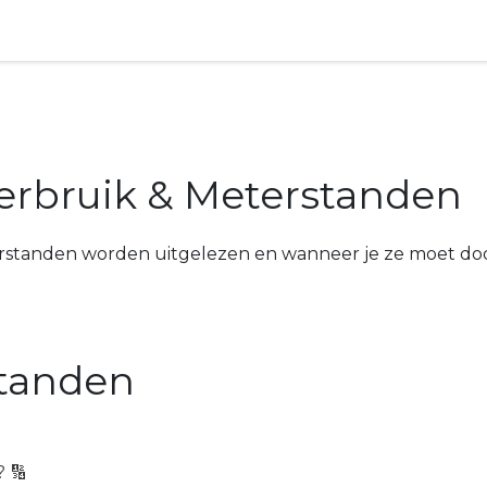
FlexPowerBox
Producten
Energy Hubs
Klantenser
Verbruik & Meterstanden
eterstanden worden uitgelezen en wanneer je ze moet do
standen
 🔢