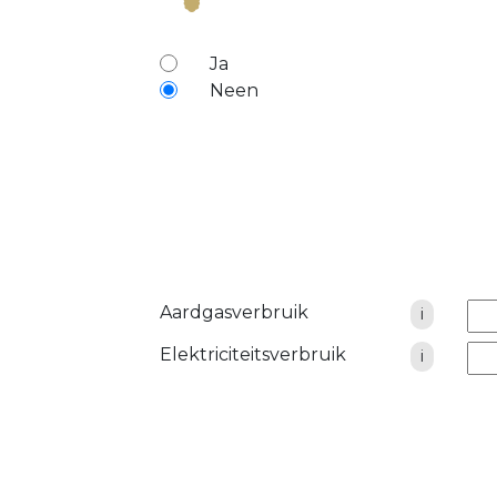
Ja
Neen
Aardgasverbruik
i
Elektriciteitsverbruik
i