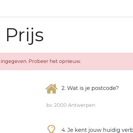
FlexPowerBox
Producten
Energy Hubs
Klantenser
Prijs
d ingegeven. Probeer het opnieuw.
2. Wat is je postcode?
4. Je kent jouw huidig ver