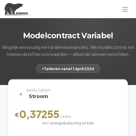
Modelcontract Variabel
Vergelijk eenvoudig met andere leveranciers. Alle modelcontracten
hebben dezelfde voorwaarden — alleen de tarieven verschillen.
Tarieven vanaf 1 april 2026
ENKELTARIEF
⚡
Stroom
0,37255
€
/ kWh
incl. energiebelasting en btw