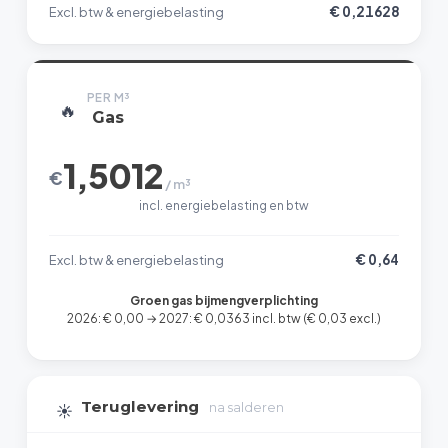
€ 0,21628
Excl. btw & energiebelasting
PER M³
🔥
Gas
1,5012
€
/ m³
incl. energiebelasting en btw
€ 0,64
Excl. btw & energiebelasting
Groen gas bijmengverplichting
2026: € 0,00 → 2027: € 0,0363 incl. btw (€ 0,03 excl.)
Teruglevering
☀️
na salderen