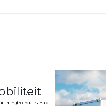
FlexPowerBox
Producten
Energy Hubs
Klantenser
iliteit
an energiecentrales. Maar