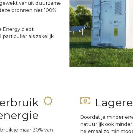
pgewekt vanuit duurzame
n deze bronnen niet 100%
e Energy biedt
articulier als zakelijk.
erbruik
Lagere
energie
Doordat je minder ener
natuurlijk ook minder 
ebruik je maar 30% van
helemaal zo min mogel